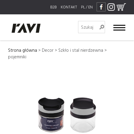
B2B
KONTAKT
PL
/
EN
Strona główna
>
Decor
>
Szkło i stal nierdzewna
>
pojemniki