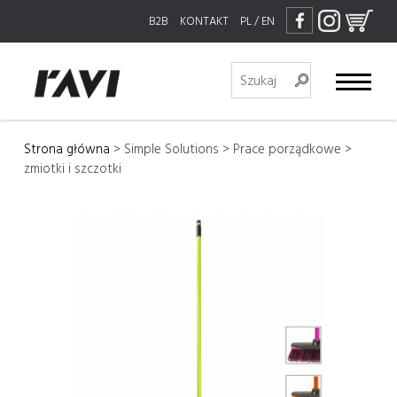
B2B
KONTAKT
PL
/
EN
Strona główna
>
Simple Solutions
>
Prace porządkowe
>
zmiotki i szczotki